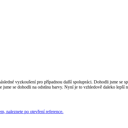
ásledné vyzkoušení pro případnou další spolupráci. Dohodli jsme se spo
že jsme se dohodli na odstínu barvy. Nyní je to vzhledově daleko lepší 
, naleznete po otevření reference.