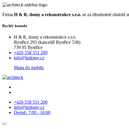
Firma
H & R, domy a rekonstrukce s.r.o.
se za dlouholeté období s
Rychlý kontakt
H & R, domy a rekonstrukce s.r.o.
Bystřice 293 (kancelář Bystřice 538)
739 95 Bystřice
+420 558 551 200
info@hrdomy.cz
Mapa do mobilu
+420 558 551 200
info@hrdomy.cz
Denně: 7:00 - 16:00