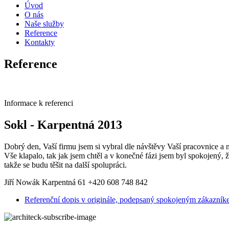
Úvod
O nás
Naše služby
Reference
Kontakty
Reference
H & R, domy a rekonstrukce s.r.o.
Informace k referenci
Sokl - Karpentná 2013
Dobrý den, Vaší firmu jsem si vybral dle návštěvy Vaší pracovnice a n
Vše klapalo, tak jak jsem chtěl a v konečné fázi jsem byl spokojený, 
takže se budu těšit na další spolupráci.
Jiří Nowák Karpentná 61 +420 608 748 842
Referenční dopis v originále, podepsaný spokojeným zákazníkem