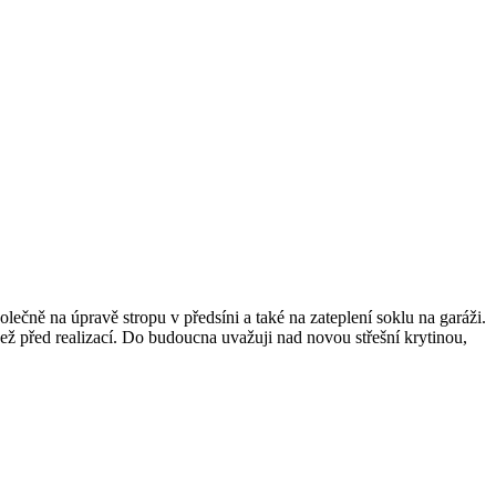
lečně na úpravě stropu v předsíni a také na zateplení soklu na garáži.
než před realizací. Do budoucna uvažuji nad novou střešní krytinou,