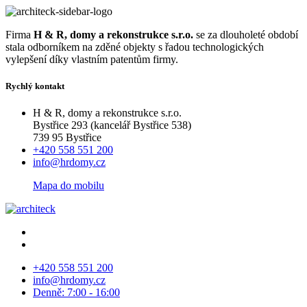
Firma
H & R, domy a rekonstrukce s.r.o.
se za dlouholeté období
stala odborníkem na zděné objekty s řadou technologických
vylepšení díky vlastním patentům firmy.
Rychlý kontakt
H & R, domy a rekonstrukce s.r.o.
Bystřice 293 (kancelář Bystřice 538)
739 95 Bystřice
+420 558 551 200
info@hrdomy.cz
Mapa do mobilu
+420 558 551 200
info@hrdomy.cz
Denně: 7:00 - 16:00