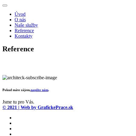
Úvod
O nás
Naše služby
Reference
Kontakty
Reference
H & R, domy a rekonstrukce s.r.o.
Pokud máte zájem,
napište nám
.
Jsme tu pro Vás.
© 2021 | Web by GrafickePrace.sk