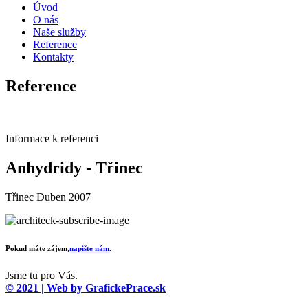
Úvod
O nás
Naše služby
Reference
Kontakty
Reference
H & R, domy a rekonstrukce s.r.o.
Informace k referenci
Anhydridy - Třinec
Třinec Duben 2007
Pokud máte zájem,
napište nám
.
Jsme tu pro Vás.
© 2021 | Web by GrafickePrace.sk