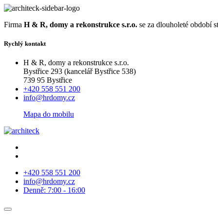
Firma
H & R, domy a rekonstrukce s.r.o.
se za dlouholeté období s
Rychlý kontakt
H & R, domy a rekonstrukce s.r.o.
Bystřice 293 (kancelář Bystřice 538)
739 95 Bystřice
+420 558 551 200
info@hrdomy.cz
Mapa do mobilu
+420 558 551 200
info@hrdomy.cz
Denně: 7:00 - 16:00